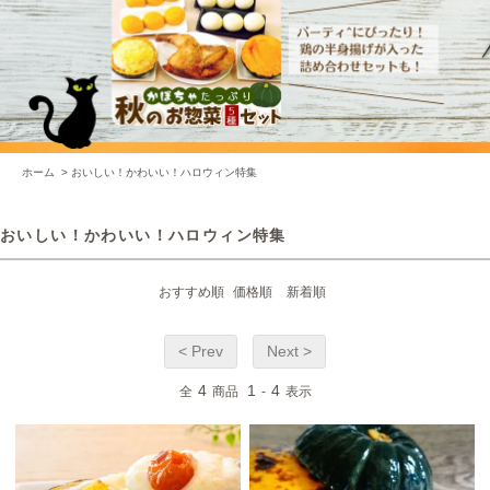
ホーム
>
おいしい！かわいい！ハロウィン特集
おいしい！かわいい！ハロウィン特集
おすすめ順
価格順
新着順
< Prev
Next >
4
1
4
全
商品
-
表示