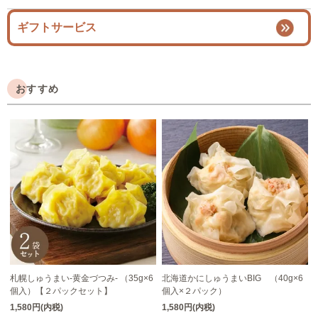
ギフトサービス
おすすめ
札幌しゅうまい-黄金づつみ- （35g×6
北海道かにしゅうまいBIG （40g×6
個入）【２パックセット】
個入×２パック）
1,580円(内税)
1,580円(内税)