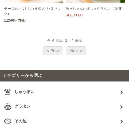
チーズinいももち（６個入り×２パッ
坊っちゃんかぼちゃグラタン（２個）
ク）
SOLD OUT
1,250円(内税)
4
1
4
全
商品
-
表示
< Prev
Next >
カテゴリーから選ぶ
しゅうまい
グラタン
その他