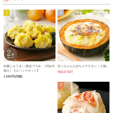
1
2
札幌しゅうまい-黄金づつみ- （35g×6
坊っちゃんかぼちゃグラタン（２個）
個入）【２パックセット】
SOLD OUT
1,580円(内税)
3